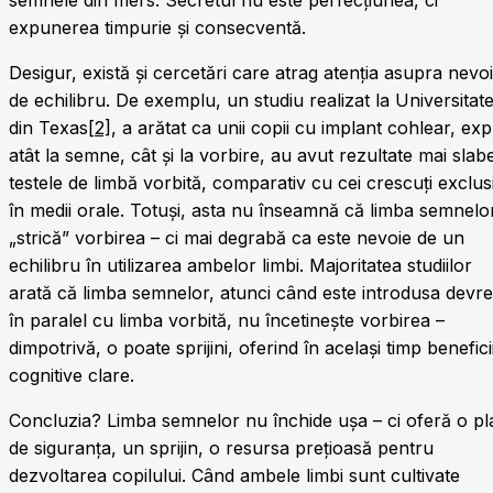
expunerea timpurie și consecventă.
Desigur, există și cercetări care atrag atenția asupra nevoi
de echilibru. De exemplu, un studiu realizat la Universitat
din Texas
[2]
, a arătat ca unii copii cu implant cohlear, exp
atât la semne, cât și la vorbire, au avut rezultate mai slabe
testele de limbă vorbită, comparativ cu cei crescuți exclus
în medii orale. Totuși, asta nu înseamnă că limba semnelo
„strică” vorbirea – ci mai degrabă ca este nevoie de un
echilibru în utilizarea ambelor limbi. Majoritatea studiilor
arată că limba semnelor, atunci când este introdusa devr
în paralel cu limba vorbită, nu încetinește vorbirea –
dimpotrivă, o poate sprijini, oferind în același timp benefici
cognitive clare.
Concluzia? Limba semnelor nu închide ușa – ci oferă o pl
de siguranța, un sprijin, o resursa prețioasă pentru
dezvoltarea copilului. Când ambele limbi sunt cultivate