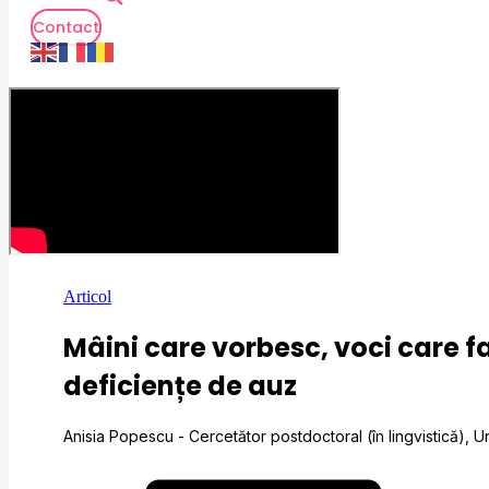
Contact
Articol
Mâini care vorbesc, voci care f
deficiențe de auz
Anisia Popescu - Cercetător postdoctoral (în lingvistică), U