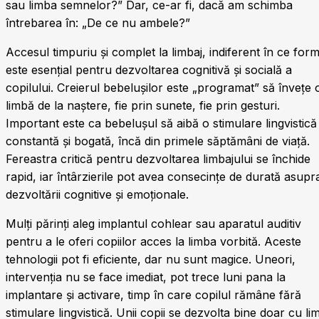
sau limba semnelor?” Dar, ce-ar fi, dacă am schimba
întrebarea în: „De ce nu ambele?”
Accesul timpuriu și complet la limbaj, indiferent în ce for
este esențial pentru dezvoltarea cognitivă și socială a
copilului. Creierul bebelușilor este „programat” să învețe 
limbă de la naștere, fie prin sunete, fie prin gesturi.
Important este ca bebelușul să aibă o stimulare lingvistică
constantă și bogată, încă din primele săptămâni de viață.
Fereastra critică pentru dezvoltarea limbajului se închide
rapid, iar întârzierile pot avea consecințe de durată asupr
dezvoltării cognitive și emoționale.
Mulți părinți aleg implantul cohlear sau aparatul auditiv
pentru a le oferi copiilor acces la limba vorbită. Aceste
tehnologii pot fi eficiente, dar nu sunt magice. Uneori,
intervenția nu se face imediat, pot trece luni pana la
implantare și activare, timp în care copilul rămâne fără
stimulare lingvistică. Unii copii se dezvolta bine doar cu li