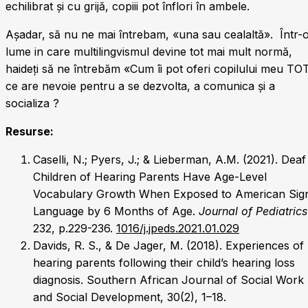
echilibrat și cu grijă, copiii pot înflori în ambele.
Așadar, să nu ne mai întrebam, «una sau cealaltă». Într-
lume in care multilingvismul devine tot mai mult normă,
haideți să ne întrebăm «Cum îi pot oferi copilului meu TO
ce are nevoie pentru a se dezvolta, a comunica și a
socializa ?
Resurse:
Caselli, N.; Pyers, J.; & Lieberman, A.M. (2021). Deaf
Children of Hearing Parents Have Age-Level
Vocabulary Growth When Exposed to American Sig
Language by 6 Months of Age.
Journal of Pediatrics
232, p.229-236.
1016/j.jpeds.2021.01.029
Davids, R. S., & De Jager, M. (2018). Experiences of
hearing parents following their child’s hearing loss
diagnosis. Southern African Journal of Social Work
and Social Development, 30(2), 1–18.