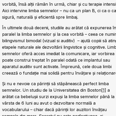
vorbită, însă alții rămân în urmă, chiar și cu terapie intensi
Aici intervine limba semnelor – nu ca un plan B, ci ca o ca
sigură, naturală și eficientă spre limbaj.
În ultimele două decenii, studiile au arătat că expunerea î
paralel la limba semnelor și la cea vorbită – ceea ce num
bilingvismul bimodal (vizual si auditiv) – ajută copiii să ati
etapele naturale ale dezvoltării lingvistice și cognitive. Lim
semnelor oferă acces imediat la comunicare, iar vorbirea
poate construi treptat în paralel odată ce implantul sau
aparatul auditiv sunt activate. Împreună, cele doua limbi
creează o fundație mai solidă pentru învățare și relaționar
Și nu e nevoie ca părinții să stăpânească perfect limba
semnelor. Un studiu de la Universitatea din Boston
[1]
a
arătat ca bebelușii surzi expuși la limba semnelor până la
vârsta de 6 luni au avut o dezvoltare normală a
vocabularului – chiar dacă părinții lor auzitori învățau
semnele din mers. Secretul nu este perfecțiunea, ci