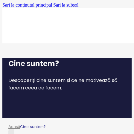
Sari la conținutul principal
Sari la subsol
Cine suntem?
Descoperiți cine suntem și ce ne motivează să
facem ceea ce facem.
Acasă
Cine suntem?