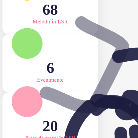
68
Melodii în LSR
6
Evenimente
20
Piese de teatru în LSR