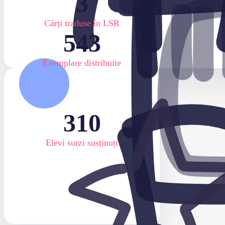
3
Cărți traduse în LSR
543
Exemplare distribuite
310
Elevi surzi susținuți