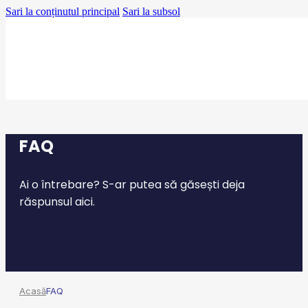
Sari la conținutul principal
Sari la subsol
FAQ
Ai o întrebare? S-ar putea să găsești deja
răspunsul aici.
Acasă
FAQ