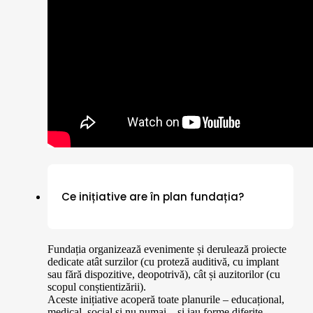
Ce inițiative are în plan fundația?
Fundația organizează evenimente și derulează proiecte
dedicate atât surzilor (cu proteză auditivă, cu implant
sau fără dispozitive, deopotrivă), cât și auzitorilor (cu
scopul conștientizării).
Aceste inițiative acoperă toate planurile – educațional,
medical, social și nu numai – și iau forme diferite –