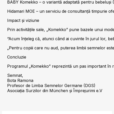
BABY Komekko – o variantă adaptată pentru bebeluși (0–3 an
Hidamari MOE – un serviciu de consultanță timpurie oferit
Impact și viziune
Prin activitățile sale, „Komekko” pune bazele unui model 
“Acum înțeleg că, atunci când ai cuvinte în jurul lor, beb
„Pentru copiii care nu aud, puterea limbii semnelor este 
Concluzie
Programul „Komekko” reprezintă un pas important în recuno
Semnat,
Bota Ramona
Profesor de Limba Semnelor Germane (DGS)
Asociația Surzilor din München și Împrejurimi e.V