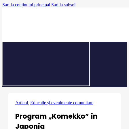
Sari la conținutul principal
Sari la subsol
Articol
,
Educație și evenimente comunitare
Program „Komekko” în
Japonia