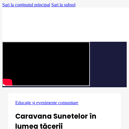
Sari la conținutul principal
Sari la subsol
Educație și evenimente comunitare
Caravana Sunetelor în
lumea tăcerii