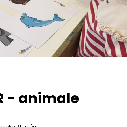
R - animale
emnelor Române