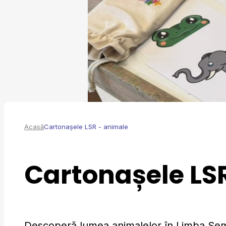
Acasă
Cartonașele LSR - animale
Cartonașele LS
Descoperă lumea animalelor în Limba S