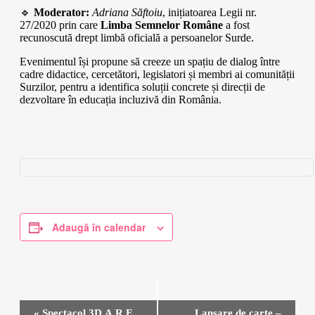
🔹
Moderator:
Adriana Săftoiu
, inițiatoarea Legii nr.
27/2020 prin care
Limba Semnelor Române
a fost
recunoscută drept limbă oficială a persoanelor Surde.
Evenimentul își propune să creeze un spațiu de dialog între
cadre didactice, cercetători, legislatori și membri ai comunității
Surzilor, pentru a identifica soluții concrete și direcții de
dezvoltare în educația incluzivă din România.
Adaugă în calendar
Navigare
«
Spectacol 3D.A.R.E.
Lansare de carte –