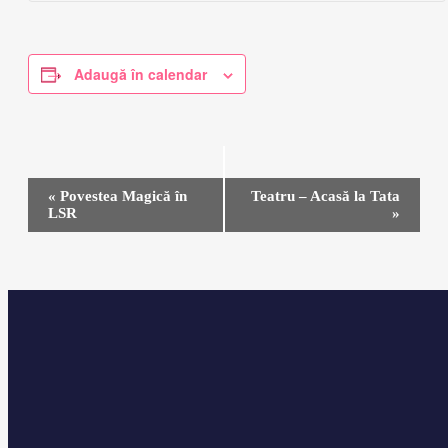
Adaugă în calendar
Navigare
«
Povestea Magică în
Teatru – Acasă la Tata
în
LSR
»
Eveniment