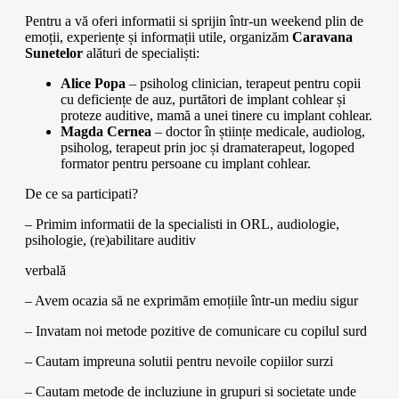
Pentru a vă oferi informatii si sprijin într-un weekend plin de
emoții, experiențe și informații utile, organizăm
Caravana
Sunetelor
alături de specialiști:
Alice Popa
– psiholog clinician, terapeut pentru copii
cu deficiențe de auz, purtători de implant cohlear și
proteze auditive, mamă a unei tinere cu implant cohlear.
Magda Cernea
– doctor în științe medicale, audiolog,
psiholog, terapeut prin joc și dramaterapeut, logoped
formator pentru persoane cu implant cohlear.
De ce sa participati?
– Primim informatii de la specialisti in ORL, audiologie,
psihologie, (re)abilitare auditiv
verbală
– Avem ocazia să ne exprimăm emoțiile într-un mediu sigur
– Invatam noi metode pozitive de comunicare cu copilul surd
– Cautam impreuna solutii pentru nevoile copiilor surzi
– Cautam metode de incluziune in grupuri si societate unde